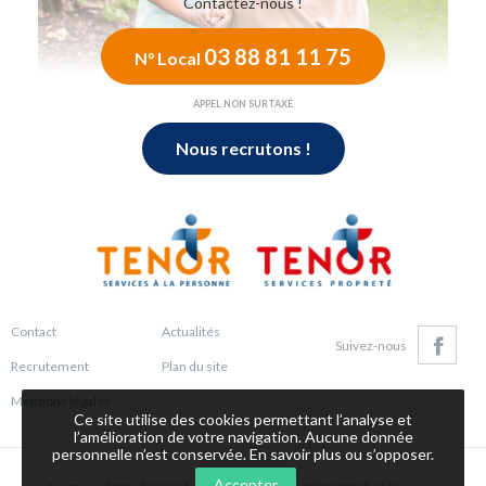
Contactez-nous !
03 88 81 11 75
N° Local
APPEL NON SURTAXÉ
Nous recrutons !
Contact
Actualités
Suivez-nous
Recrutement
Plan du site
Facebo
Mentions légales
Ce site utilise des cookies permettant l’analyse et
l’amélioration de votre navigation. Aucune donnée
personnelle n’est conservée.
En savoir plus ou s’opposer
.
Accepter
Tenor – Services d’aide à domicile pour les professionnels et les