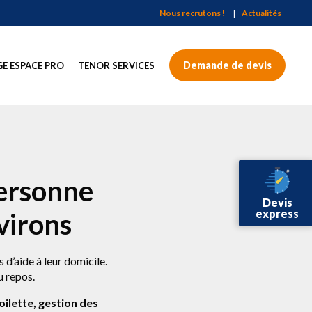
Nous recrutons !
Actualités
Demande de devis
E ESPACE PRO
TENOR SERVICES
personne
Devis
express
virons
d’aide à leur domicile.
u repos.
toilette, gestion des