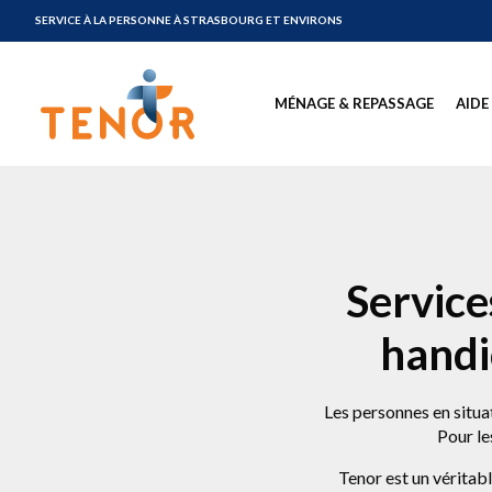
SERVICE À LA PERSONNE À STRASBOURG ET ENVIRONS
Tenor Service à la personne à Strasbourg et environs
MÉNAGE & REPASSAGE
AIDE
Service
handi
Les personnes en situa
Pour le
Tenor est un véritabl