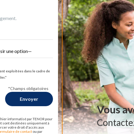
gagement.
ent exploitées dans le cadre de
er.*
*Champs obligatoires
Vous av
ichier informatisé par TENOR pour
Contacte
et sont destinées uniquement à
rcer votre droit d'accès aux
ormulaire de contact
ou par